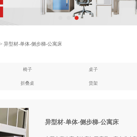
>
异型材-单体-侧步梯-公寓床
椅子
桌子
折叠桌
货架
异型材-单体-侧步梯-公寓床