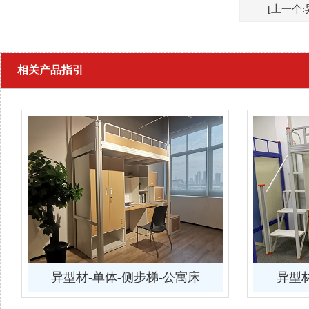
[上一个:
相关产品指引
异型材-单体-侧步梯-公寓床
异型材