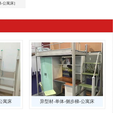
梯-公寓床]
-公寓床
异型材-单体-侧步梯-公寓床