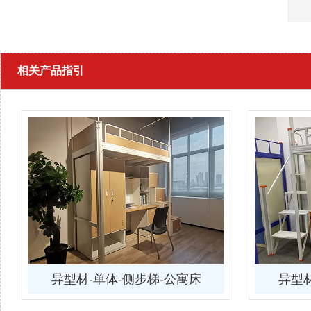
相关产品指引
异型材-单体-侧步梯-公寓床
异型材