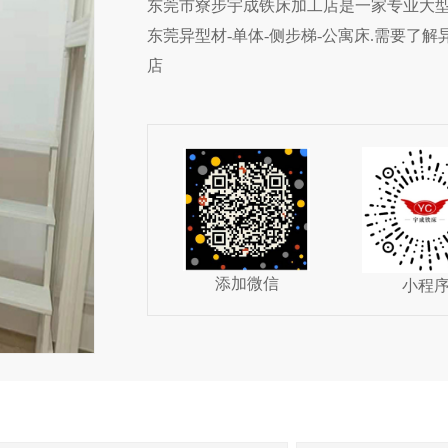
东莞市寮步宇成铁床加工店是一家专业大型宿
东莞异型材-单体-侧步梯-公寓床.需要了
店
添加微信
小程